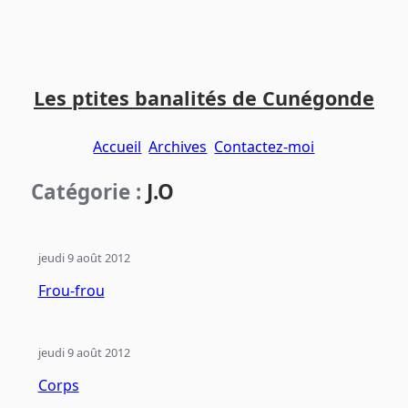
Aller
Aller
Aller
au
au
au
Les ptites banalités de Cunégonde
contenu
menu
pied
principal
principal
de
Accueil
Archives
Contactez-moi
page
Catégorie :
J.O
jeudi 9 août 2012
Frou-frou
jeudi 9 août 2012
Corps