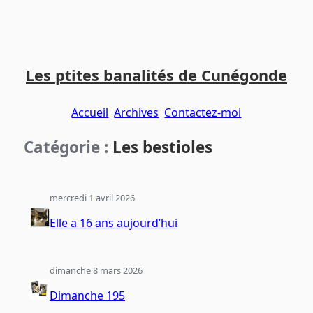
Aller
Aller
Aller
au
au
au
Les ptites banalités de Cunégonde
contenu
menu
pied
principal
principal
de
Accueil
Archives
Contactez-moi
page
Catégorie :
Les bestioles
mercredi 1 avril 2026
Elle a 16 ans aujourd’hui
dimanche 8 mars 2026
Dimanche 195