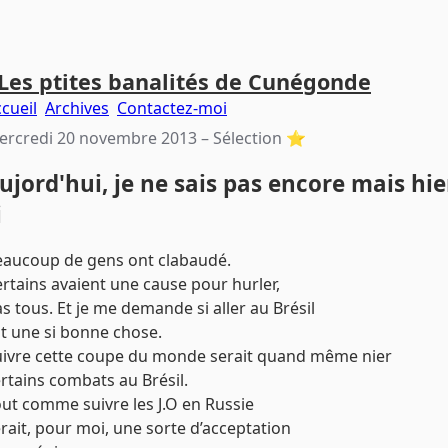
Les ptites banalités de Cunégonde
cueil
Archives
Contactez-moi
ercredi 20 novembre 2013
– Sélection ⭐️
ujord'hui, je ne sais pas encore mais hie
i
eaucoup de gens ont clabaudé.
rtains avaient une cause pour hurler,
s tous. Et je me demande si aller au Brésil
t une si bonne chose.
uivre cette coupe du monde serait quand même nier
rtains combats au Brésil.
ut comme suivre les J.O en Russie
rait, pour moi, une sorte d’acceptation