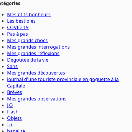
atégories
Mes ptits bonheurs
Les bestioles
COVID-19
Pas à pas
Mes grands chocs
Mes grandes interrogations
Mes grandes réflexions
Dégoutée de la vie
Sans
Mes grandes découvertes
journal d'une touriste provinciale en goguette à la
Capitale
Brèves
Mes grandes observations
J.O
Flash
Objets
Ici
banalité