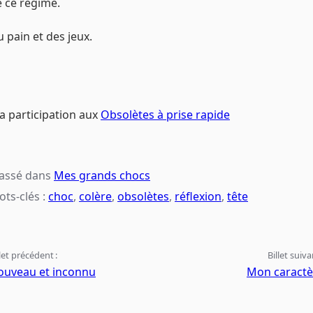
 ce régime.
 pain et des jeux.
 participation aux
Obsolètes à prise rapide
lassé dans
Mes grands chocs
ts-clés :
choc
,
colère
,
obsolètes
,
réflexion
,
tête
llet précédent :
Billet suiva
ouveau et inconnu
Mon caractè