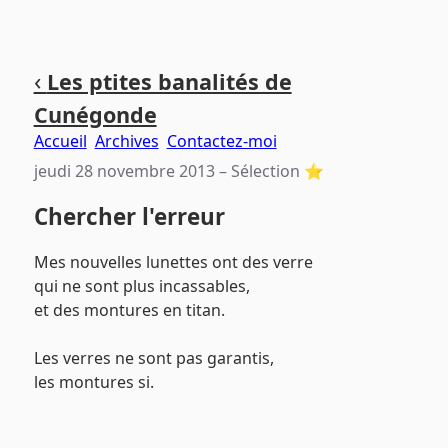
Aller
Aller
Aller
‹
Les ptites banalités de
au
au
au
Cunégonde
contenu
menu
pied
principal
principal
de
Accueil
Archives
Contactez-moi
page
jeudi 28 novembre 2013
– Sélection ⭐️
Chercher l'erreur
Mes nouvelles lunettes ont des verre
qui ne sont plus incassables,
et des montures en titan.
Les verres ne sont pas garantis,
les montures si.