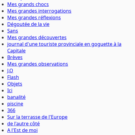
Mes grands chocs
Mes grandes interrogations
Mes grandes réflexions
Dégoutée de la vie
Sans
Mes grandes découvertes
journal d'une touriste provinciale en goguette à la
Capitale
Brèves
Mes grandes observations
J.O
Flash
Objets
Ici
banalité
piscine
366
Sur la terrasse de l'Europe
de l'autre côté
A l'Est de moi