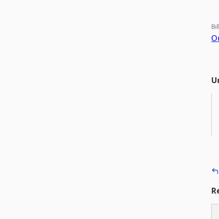
Bi
Ou
U
R