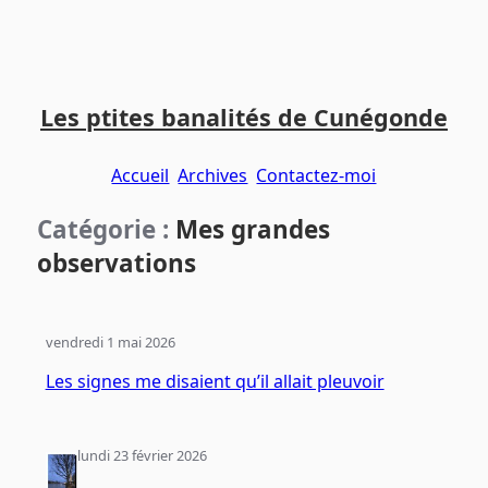
Aller
Aller
Aller
au
au
au
Les ptites banalités de Cunégonde
contenu
menu
pied
principal
principal
de
Accueil
Archives
Contactez-moi
page
Catégorie :
Mes grandes
observations
vendredi 1 mai 2026
Les signes me disaient qu’il allait pleuvoir
lundi 23 février 2026