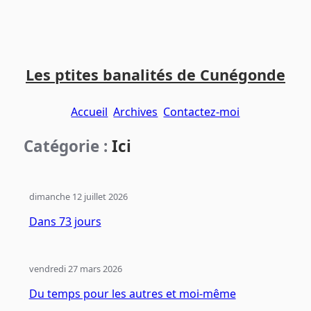
Aller
Aller
Aller
au
au
au
Les ptites banalités de Cunégonde
contenu
menu
pied
principal
principal
de
Accueil
Archives
Contactez-moi
page
Catégorie :
Ici
dimanche 12 juillet 2026
Dans 73 jours
vendredi 27 mars 2026
Du temps pour les autres et moi-même