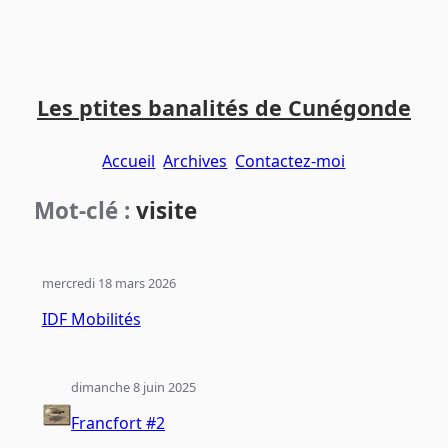
Aller
Aller
Aller
au
au
au
Les ptites banalités de Cunégonde
contenu
menu
pied
principal
principal
de
Accueil
Archives
Contactez-moi
page
Mot-clé :
visite
mercredi 18 mars 2026
IDF Mobilités
dimanche 8 juin 2025
Francfort #2