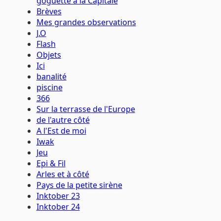
goguette à la Capitale
Brèves
Mes grandes observations
J.O
Flash
Objets
Ici
banalité
piscine
366
Sur la terrasse de l'Europe
de l'autre côté
A l'Est de moi
Iwak
Jeu
Epi & Fil
Arles et à côté
Pays de la petite sirène
Inktober 23
Inktober 24