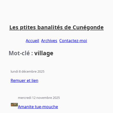
Aller
Aller
Aller
au
au
au
Les ptites banalités de Cunégonde
contenu
menu
pied
principal
principal
de
Accueil
Archives
Contactez-moi
page
Mot-clé :
village
lundi 8 décembre 2025
Remuer et lien
mercredi 12 novembre 2025
Amanite tue-mouche