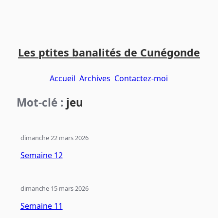
Aller
Aller
Aller
au
au
au
Les ptites banalités de Cunégonde
contenu
menu
pied
principal
principal
de
Accueil
Archives
Contactez-moi
page
Mot-clé :
jeu
dimanche 22 mars 2026
Semaine 12
dimanche 15 mars 2026
Semaine 11