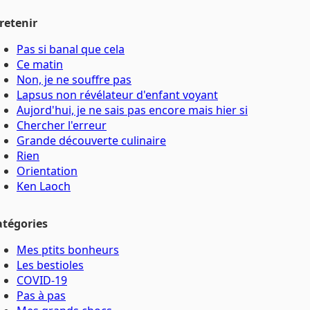
retenir
Pas si banal que cela
Ce matin
Non, je ne souffre pas
Lapsus non révélateur d'enfant voyant
Aujord'hui, je ne sais pas encore mais hier si
Chercher l'erreur
Grande découverte culinaire
Rien
Orientation
Ken Laoch
atégories
Mes ptits bonheurs
Les bestioles
COVID-19
Pas à pas