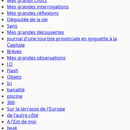
Mes grands chocs
Mes grandes interrogations
Mes grandes réflexions
Dégoutée de la vie
Sans
Mes grandes découvertes
journal d'une touriste provinciale en goguette à la
Capitale
Brèves
Mes grandes observations
J.O
Flash
Objets
Ici
banalité
piscine
366
Sur la terrasse de l'Europe
de l'autre côté
A l'Est de moi
Iwak