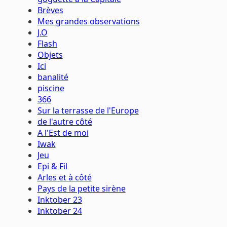
Brèves
Mes grandes observations
J.O
Flash
Objets
Ici
banalité
piscine
366
Sur la terrasse de l'Europe
de l'autre côté
A l'Est de moi
Iwak
Jeu
Epi & Fil
Arles et à côté
Pays de la petite sirène
Inktober 23
Inktober 24