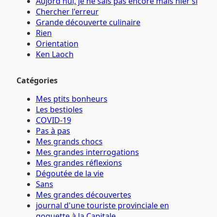
Aujord'hui, je ne sais pas encore mais hier si
Chercher l'erreur
Grande découverte culinaire
Rien
Orientation
Ken Laoch
Catégories
Mes ptits bonheurs
Les bestioles
COVID-19
Pas à pas
Mes grands chocs
Mes grandes interrogations
Mes grandes réflexions
Dégoutée de la vie
Sans
Mes grandes découvertes
journal d'une touriste provinciale en
goguette à la Capitale