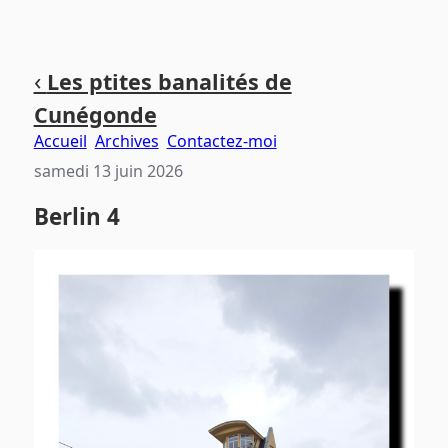
Aller
Aller
Aller
‹
Les ptites banalités de
au
au
au
Cunégonde
contenu
menu
pied
principal
principal
de
Accueil
Archives
Contactez-moi
page
samedi 13 juin 2026
Berlin 4