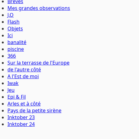
Brèves
Mes grandes observations
J.O
Flash
Objets
Ici
banalité
piscine
366
Sur la terrasse de l'Europe
de l'autre côté
A l'Est de moi
Iwak
Jeu
Epi & Fil
Arles et à côté
Pays de la petite sirène
Inktober 23
Inktober 24