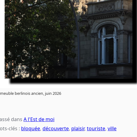
meuble berlinois ancien, juin 2026
lassé dans
A l'Est de moi
ts-clés :
bloquée
,
découverte
,
plaisir
,
touriste
,
ville