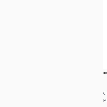
Im
C
Mo