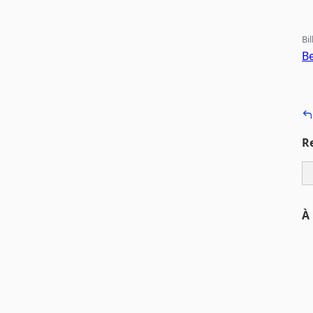
Bi
Be
R
À 