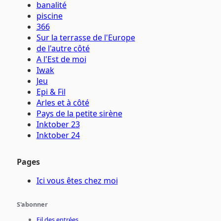
banalité
piscine
366
Sur la terrasse de l'Europe
de l'autre côté
A l'Est de moi
Iwak
Jeu
Epi & Fil
Arles et à côté
Pays de la petite sirène
Inktober 23
Inktober 24
Pages
Ici vous êtes chez moi
S'abonner
Fil des entrées