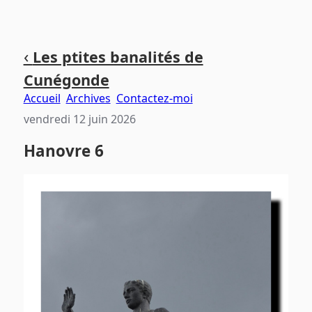
Aller
Aller
Aller
‹
Les ptites banalités de
au
au
au
Cunégonde
contenu
menu
pied
principal
principal
de
Accueil
Archives
Contactez-moi
page
vendredi 12 juin 2026
Hanovre 6