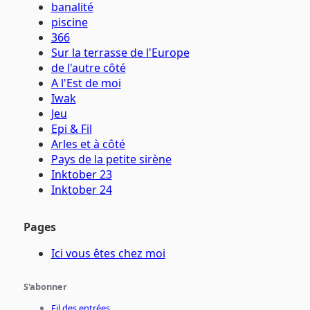
banalité
piscine
366
Sur la terrasse de l'Europe
de l'autre côté
A l'Est de moi
Iwak
Jeu
Epi & Fil
Arles et à côté
Pays de la petite sirène
Inktober 23
Inktober 24
Pages
Ici vous êtes chez moi
S'abonner
Fil des entrées