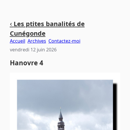
Aller
Aller
Aller
‹
Les ptites banalités de
au
au
au
Cunégonde
contenu
menu
pied
principal
principal
de
Accueil
Archives
Contactez-moi
page
vendredi 12 juin 2026
Hanovre 4