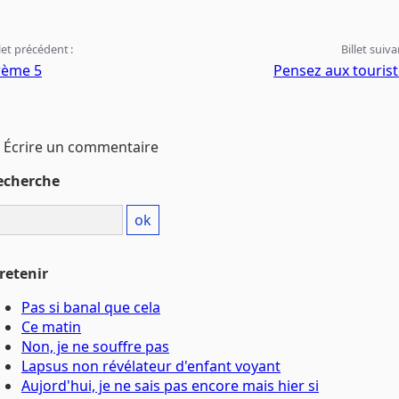
llet précédent :
Billet suiva
rème 5
Pensez aux touris
Écrire un commentaire
echerche
retenir
Pas si banal que cela
Ce matin
Non, je ne souffre pas
Lapsus non révélateur d'enfant voyant
Aujord'hui, je ne sais pas encore mais hier si