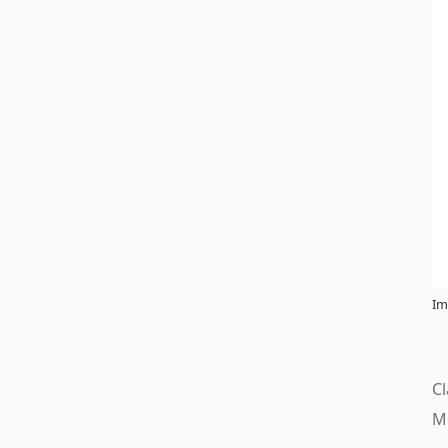
Im
C
Mo