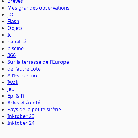
Brèves
Mes grandes observations
J.O
Flash
Objets
Ici
banalité
piscine
366
Sur la terrasse de l'Europe
de l'autre côté
A l'Est de moi
Iwak
Jeu
Epi & Fil
Arles et à côté
Pays de la petite sirène
Inktober 23
Inktober 24