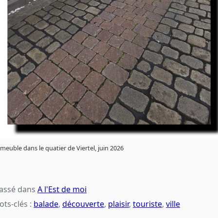
meuble dans le quatier de Viertel, juin 2026
lassé dans
A l'Est de moi
ts-clés :
balade
,
découverte
,
plaisir
,
touriste
,
ville