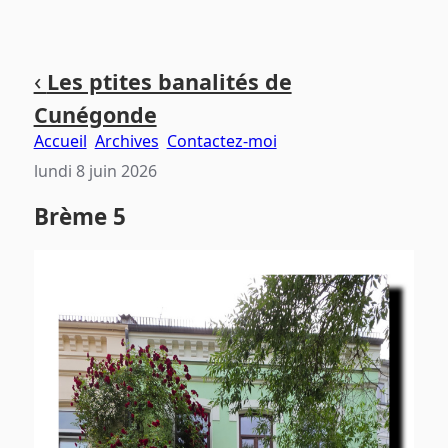
Aller
Aller
Aller
‹
Les ptites banalités de
au
au
au
Cunégonde
contenu
menu
pied
principal
principal
de
Accueil
Archives
Contactez-moi
page
lundi 8 juin 2026
Brème 5