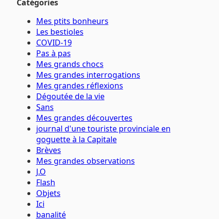
Catégories
Mes ptits bonheurs
Les bestioles
COVID-19
Pas à pas
Mes grands chocs
Mes grandes interrogations
Mes grandes réflexions
Dégoutée de la vie
Sans
Mes grandes découvertes
journal d'une touriste provinciale en
goguette à la Capitale
Brèves
Mes grandes observations
J.O
Flash
Objets
Ici
banalité