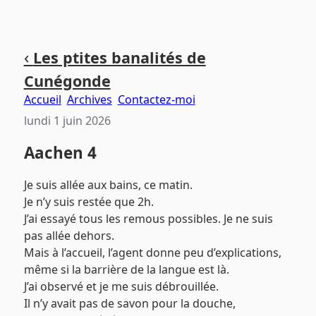
Aller
Aller
Aller
‹
Les ptites banalités de
au
au
au
Cunégonde
contenu
menu
pied
principal
principal
de
Accueil
Archives
Contactez-moi
page
lundi 1 juin 2026
Aachen 4
Je suis allée aux bains, ce matin.
Je n’y suis restée que 2h.
J’ai essayé tous les remous possibles. Je ne suis
pas allée dehors.
Mais à l’accueil, l’agent donne peu d’explications,
même si la barrière de la langue est là.
J’ai observé et je me suis débrouillée.
Il n’y avait pas de savon pour la douche,