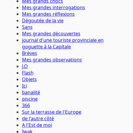
Mes grands chocs
Mes grandes interrogations
Mes grandes réflexions
Dégoutée de la vie
Sans
Mes grandes découvertes
journal d'une touriste provinciale en
goguette à la Capitale
Brèves
Mes grandes observations
J.O
Flash
Objets
Ici
banalité
piscine
366
Sur la terrasse de l'Europe
de l'autre côté
A l'Est de moi
Iwak