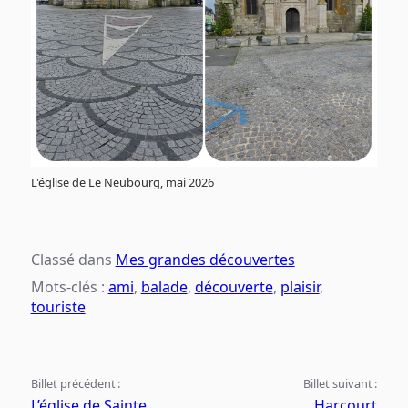
L'église de Le Neubourg, mai 2026
Classé dans
Mes grandes découvertes
Mots-clés :
ami
,
balade
,
découverte
,
plaisir
,
touriste
Billet précédent :
Billet suivant :
L’église de Sainte
Harcourt