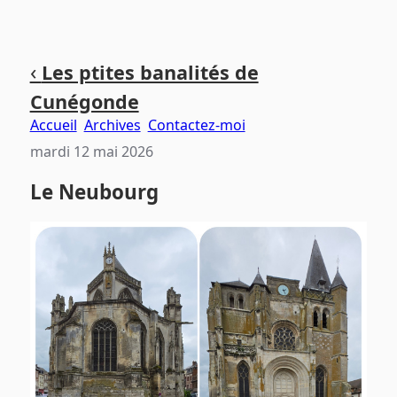
Aller
Aller
Aller
‹
Les ptites banalités de
au
au
au
Cunégonde
contenu
menu
pied
principal
principal
de
Accueil
Archives
Contactez-moi
page
mardi 12 mai 2026
Le Neubourg