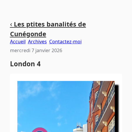
Aller
Aller
Aller
‹
Les ptites banalités de
au
au
au
Cunégonde
contenu
menu
pied
principal
principal
de
Accueil
Archives
Contactez-moi
page
mercredi 7 janvier 2026
London 4