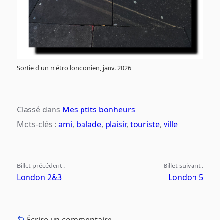
Sortie d'un métro londonien, janv. 2026
Classé dans
Mes ptits bonheurs
Mots-clés :
ami
,
balade
,
plaisir
,
touriste
,
ville
Billet précédent :
Billet suivant :
London 2&3
London 5
Écrire un commentaire