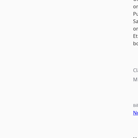
o
Pu
Sa
on
Et
bo
C
Mo
Bi
No