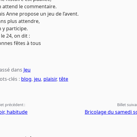
n attend le commentaire.
is Anne propose un jeu de l’avent.
ns plus attendre,
 y participe.
 le 24, on dit :
nnes fêtes à tous
lassé dans
Jeu
ts-clés :
blog
,
jeu
,
plaisir
,
tête
llet précédent :
Billet suiva
ir, habitude
Bricolage du samedi s