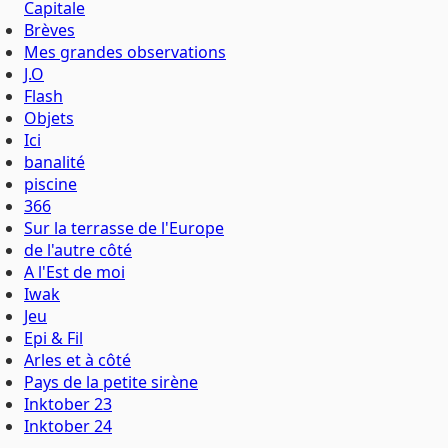
Capitale
Brèves
Mes grandes observations
J.O
Flash
Objets
Ici
banalité
piscine
366
Sur la terrasse de l'Europe
de l'autre côté
A l'Est de moi
Iwak
Jeu
Epi & Fil
Arles et à côté
Pays de la petite sirène
Inktober 23
Inktober 24