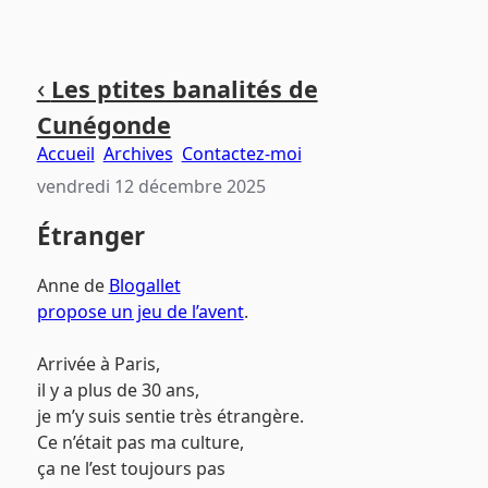
Aller
Aller
Aller
‹
Les ptites banalités de
au
au
au
Cunégonde
contenu
menu
pied
principal
principal
de
Accueil
Archives
Contactez-moi
page
vendredi 12 décembre 2025
Étranger
Anne de
Blogallet
propose un jeu de l’avent
.
Arrivée à Paris,
il y a plus de 30 ans,
je m’y suis sentie très étrangère.
Ce n’était pas ma culture,
ça ne l’est toujours pas