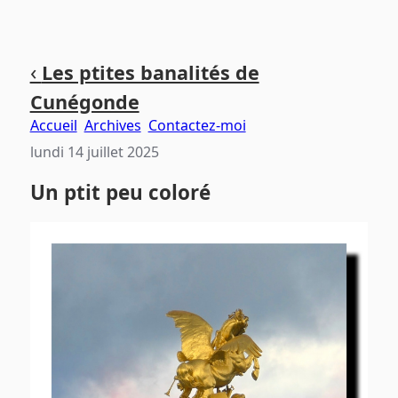
Aller
Aller
Aller
‹
Les ptites banalités de
au
au
au
Cunégonde
contenu
menu
pied
principal
principal
de
Accueil
Archives
Contactez-moi
page
lundi 14 juillet 2025
Un ptit peu coloré