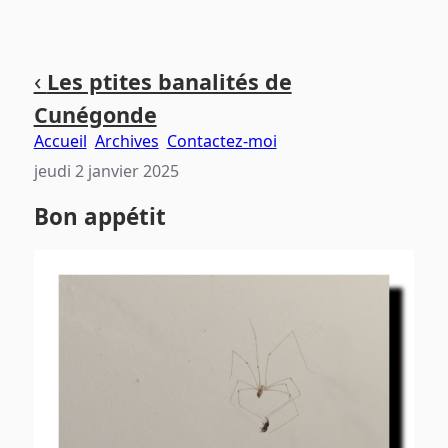
Aller
Aller
Aller
‹
Les ptites banalités de
au
au
au
Cunégonde
contenu
menu
pied
principal
principal
de
Accueil
Archives
Contactez-moi
page
jeudi 2 janvier 2025
Bon appétit