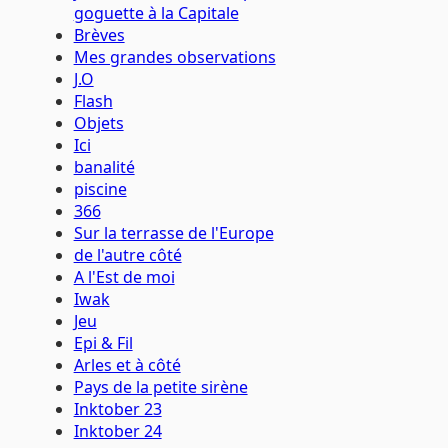
goguette à la Capitale
Brèves
Mes grandes observations
J.O
Flash
Objets
Ici
banalité
piscine
366
Sur la terrasse de l'Europe
de l'autre côté
A l'Est de moi
Iwak
Jeu
Epi & Fil
Arles et à côté
Pays de la petite sirène
Inktober 23
Inktober 24