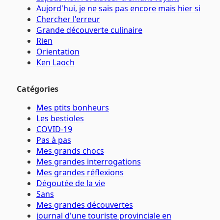
Aujord'hui, je ne sais pas encore mais hier si
Chercher l'erreur
Grande découverte culinaire
Rien
Orientation
Ken Laoch
Catégories
Mes ptits bonheurs
Les bestioles
COVID-19
Pas à pas
Mes grands chocs
Mes grandes interrogations
Mes grandes réflexions
Dégoutée de la vie
Sans
Mes grandes découvertes
journal d'une touriste provinciale en