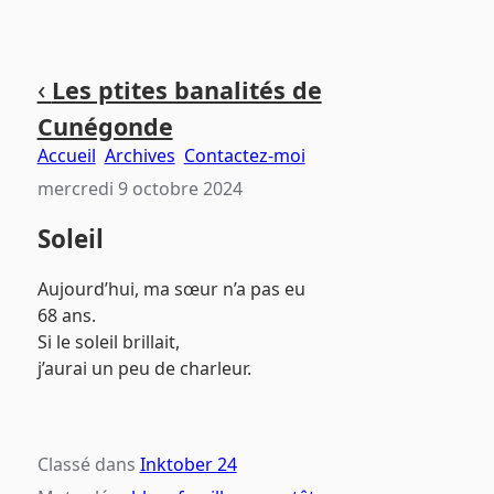
Aller
Aller
Aller
‹
Les ptites banalités de
au
au
au
Cunégonde
contenu
menu
pied
principal
principal
de
Accueil
Archives
Contactez-moi
page
mercredi 9 octobre 2024
Soleil
Aujourd’hui, ma sœur n’a pas eu
68 ans.
Si le soleil brillait,
j’aurai un peu de charleur.
Classé dans
Inktober 24