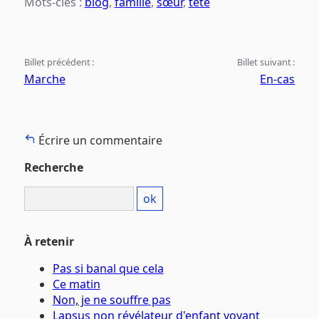
Mots-clés :
blog
,
famille
,
sœur
,
tête
Billet précédent :
Billet suivant :
Marche
En-cas
Écrire un commentaire
Recherche
À retenir
Pas si banal que cela
Ce matin
Non, je ne souffre pas
Lapsus non révélateur d'enfant voyant