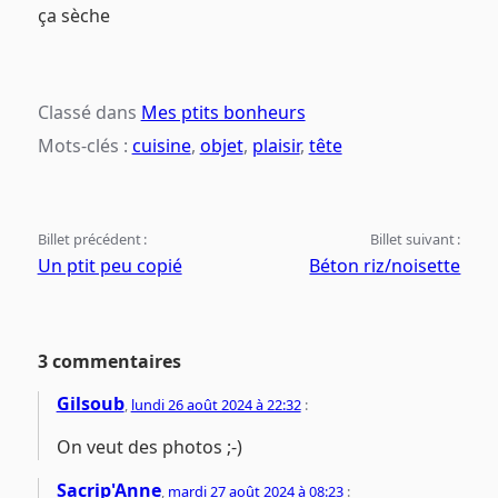
ça sèche
Classé dans
Mes ptits bonheurs
Mots-clés :
cuisine
,
objet
,
plaisir
,
tête
Billet précédent :
Billet suivant :
Un ptit peu copié
Béton riz/noisette
3 commentaires
Gilsoub
,
lundi 26 août 2024 à 22:32
:
On veut des photos ;-)
Sacrip'Anne
,
mardi 27 août 2024 à 08:23
: