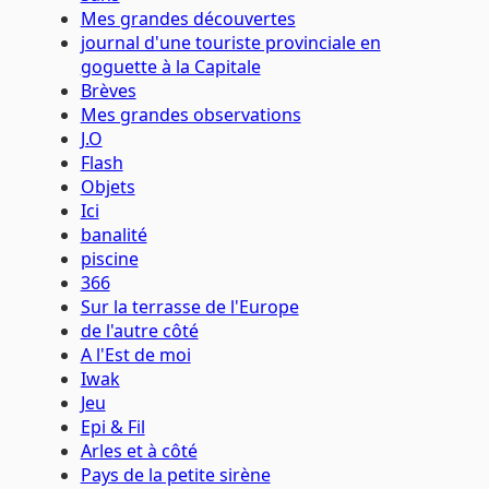
Mes grandes découvertes
journal d'une touriste provinciale en
goguette à la Capitale
Brèves
Mes grandes observations
J.O
Flash
Objets
Ici
banalité
piscine
366
Sur la terrasse de l'Europe
de l'autre côté
A l'Est de moi
Iwak
Jeu
Epi & Fil
Arles et à côté
Pays de la petite sirène