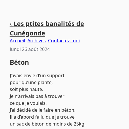
Aller
Aller
Aller
‹
Les ptites banalités de
au
au
au
Cunégonde
contenu
menu
pied
principal
principal
de
Accueil
Archives
Contactez-moi
page
lundi 26 août 2024
Béton
J’avais envie d’un support
pour qu’une plante,
soit plus haute.
Je n’arrivais pas à trouver
ce que je voulais.
J’ai décidé de le faire en béton.
Il a d’abord fallu que je trouve
un sac de béton de moins de 25kg.