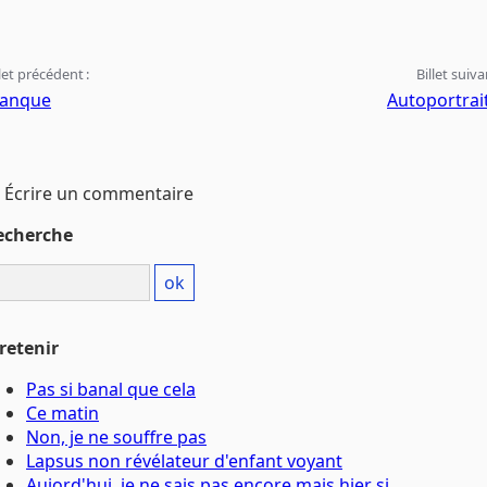
llet précédent :
Billet suiva
anque
Autoportrai
Écrire un commentaire
echerche
retenir
Pas si banal que cela
Ce matin
Non, je ne souffre pas
Lapsus non révélateur d'enfant voyant
Aujord'hui, je ne sais pas encore mais hier si