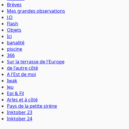
Brèves
Mes grandes observations
J.O
Flash
Objets
Ici
banalité
piscine
366
Sur la terrasse de l'Europe
de l'autre côté
A l'Est de moi
Iwak
Jeu
Epi & Fil
Arles et à côté
Pays de la petite sirène
Inktober 23
Inktober 24