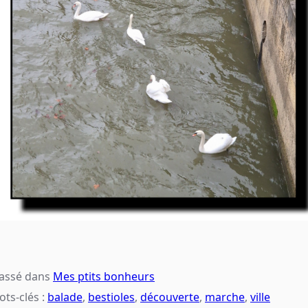
lassé dans
Mes ptits bonheurs
ts-clés :
balade
,
bestioles
,
découverte
,
marche
,
ville