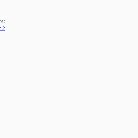
nt :
t 2