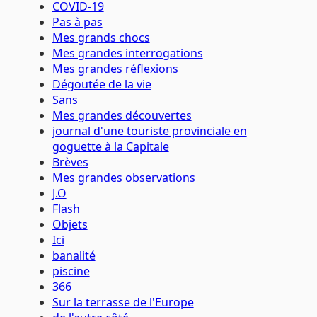
COVID-19
Pas à pas
Mes grands chocs
Mes grandes interrogations
Mes grandes réflexions
Dégoutée de la vie
Sans
Mes grandes découvertes
journal d'une touriste provinciale en
goguette à la Capitale
Brèves
Mes grandes observations
J.O
Flash
Objets
Ici
banalité
piscine
366
Sur la terrasse de l'Europe