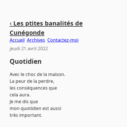
Aller
Aller
Aller
‹
Les ptites banalités de
au
au
au
Cunégonde
contenu
menu
pied
principal
principal
de
Accueil
Archives
Contactez-moi
page
jeudi 21 avril 2022
Quotidien
Avec le choc de la maison.
La peur de la perdre,
les conséquences que
cela aura.
Je me dis que
mon quotidien est aussi
très important.