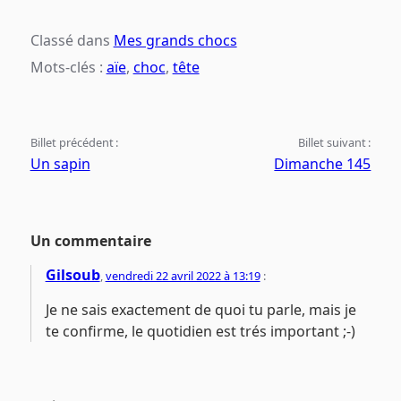
Classé dans
Mes grands chocs
Mots-clés :
aïe
,
choc
,
tête
Billet précédent :
Billet suivant :
Un sapin
Dimanche 145
Un commentaire
Gilsoub
,
vendredi 22 avril 2022 à 13:19
:
Je ne sais exactement de quoi tu parle, mais je
te confirme, le quotidien est trés important ;-)