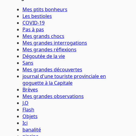
Mes ptits bonheurs
Les bestioles
COVID-19
Pas à pas
Mes grands chocs
Mes grandes interrogations
Mes grandes réflexions
Dégoutée de la vie
Sans
Mes grandes découvertes
journal d'une touriste provinciale en
goguette à la Capitale
Brèves
Mes grandes observations
J.O
Flash
Objets
Ici
banalité