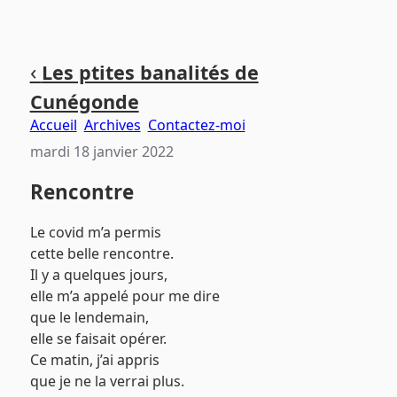
Aller
Aller
Aller
‹
Les ptites banalités de
au
au
au
Cunégonde
contenu
menu
pied
principal
principal
de
Accueil
Archives
Contactez-moi
page
mardi 18 janvier 2022
Rencontre
Le covid m’a permis
cette belle rencontre.
Il y a quelques jours,
elle m’a appelé pour me dire
que le lendemain,
elle se faisait opérer.
Ce matin, j’ai appris
que je ne la verrai plus.