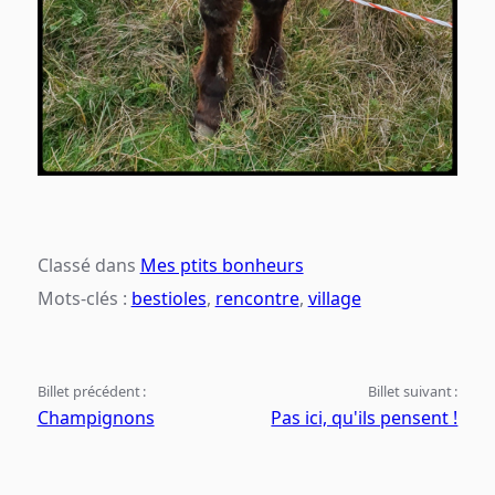
Classé dans
Mes ptits bonheurs
Mots-clés :
bestioles
,
rencontre
,
village
Billet précédent :
Billet suivant :
Champignons
Pas ici, qu'ils pensent !