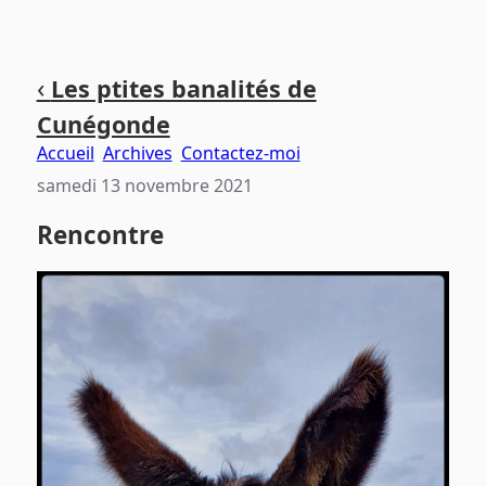
Aller
Aller
Aller
‹
Les ptites banalités de
au
au
au
Cunégonde
contenu
menu
pied
principal
principal
de
Accueil
Archives
Contactez-moi
page
samedi 13 novembre 2021
Rencontre