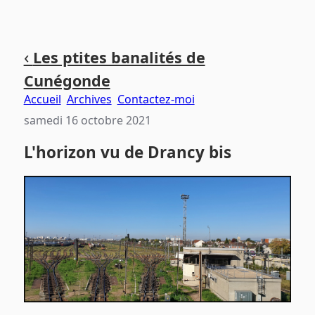
Aller
Aller
Aller
‹
Les ptites banalités de
au
au
au
Cunégonde
contenu
menu
pied
principal
principal
de
Accueil
Archives
Contactez-moi
page
samedi 16 octobre 2021
L'horizon vu de Drancy bis