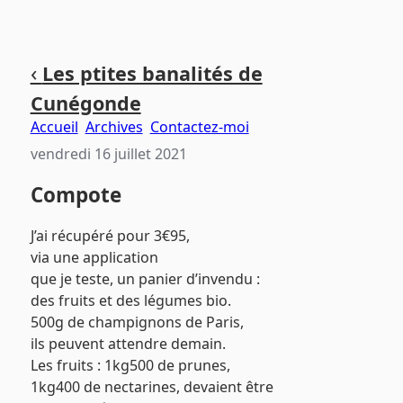
Aller
Aller
Aller
‹
Les ptites banalités de
au
au
au
Cunégonde
contenu
menu
pied
principal
principal
de
Accueil
Archives
Contactez-moi
page
vendredi 16 juillet 2021
Compote
J’ai récupéré pour 3€95,
via une application
que je teste, un panier d’invendu :
des fruits et des légumes bio.
500g de champignons de Paris,
ils peuvent attendre demain.
Les fruits : 1kg500 de prunes,
1kg400 de nectarines, devaient être