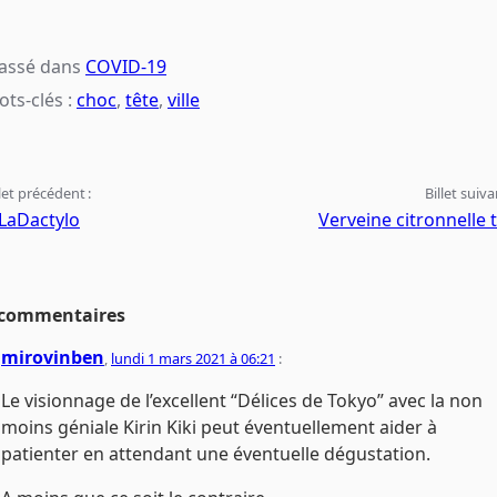
lassé dans
COVID-19
ts-clés :
choc
,
tête
,
ville
llet précédent :
Billet suiva
LaDactylo
Verveine citronnelle 
 commentaires
mirovinben
,
lundi 1 mars 2021 à 06:21
:
Le visionnage de l’excellent “Délices de Tokyo” avec la non
moins géniale Kirin Kiki peut éventuellement aider à
patienter en attendant une éventuelle dégustation.