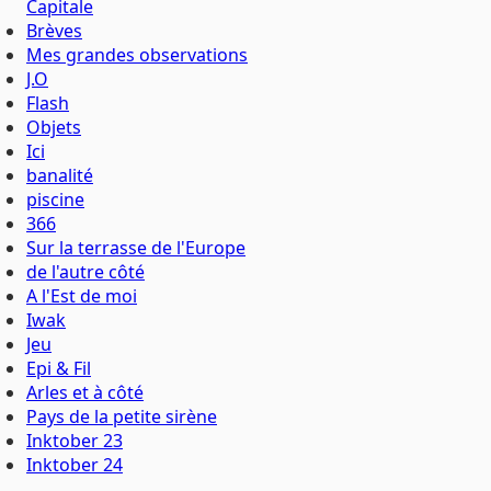
Capitale
Brèves
Mes grandes observations
J.O
Flash
Objets
Ici
banalité
piscine
366
Sur la terrasse de l'Europe
de l'autre côté
A l'Est de moi
Iwak
Jeu
Epi & Fil
Arles et à côté
Pays de la petite sirène
Inktober 23
Inktober 24