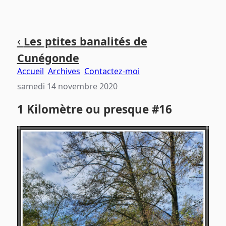
Aller
Aller
Aller
‹
Les ptites banalités de
au
au
au
Cunégonde
contenu
menu
pied
principal
principal
de
Accueil
Archives
Contactez-moi
page
samedi 14 novembre 2020
1 Kilomètre ou presque #16