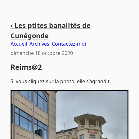
Aller
Aller
Aller
‹
Les ptites banalités de
au
au
au
Cunégonde
contenu
menu
pied
principal
principal
de
Accueil
Archives
Contactez-moi
page
dimanche 18 octobre 2020
Reims@2
Si vous cliquez sur la photo, elle s’agrandit.