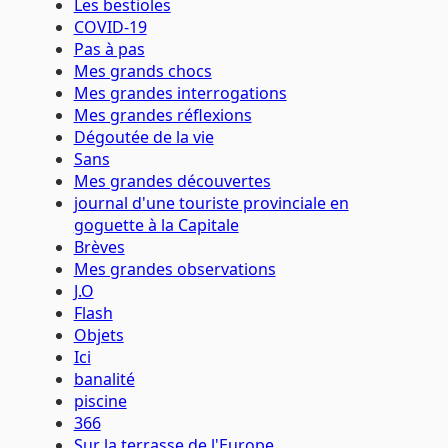
Les bestioles
COVID-19
Pas à pas
Mes grands chocs
Mes grandes interrogations
Mes grandes réflexions
Dégoutée de la vie
Sans
Mes grandes découvertes
journal d'une touriste provinciale en
goguette à la Capitale
Brèves
Mes grandes observations
J.O
Flash
Objets
Ici
banalité
piscine
366
Sur la terrasse de l'Europe