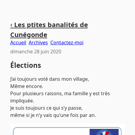
Aller
Aller
Aller
‹
Les ptites banalités de
au
au
au
Cunégonde
contenu
menu
pied
principal
principal
de
Accueil
Archives
Contactez-moi
page
dimanche 28 juin 2020
Élections
J’ai toujours voté dans mon village,
Même encore.
Pour plusieurs raisons, ma famille y est très
impliquée.
Je suis toujours ce qui s’y passe,
même si je n’y vais qu’une fois par an.