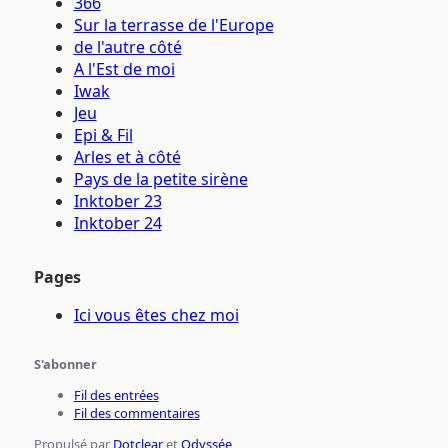
366
Sur la terrasse de l'Europe
de l'autre côté
A l'Est de moi
Iwak
Jeu
Epi & Fil
Arles et à côté
Pays de la petite sirène
Inktober 23
Inktober 24
Pages
Ici vous êtes chez moi
S'abonner
Fil des entrées
Fil des commentaires
Propulsé par
Dotclear
et
Odyssée