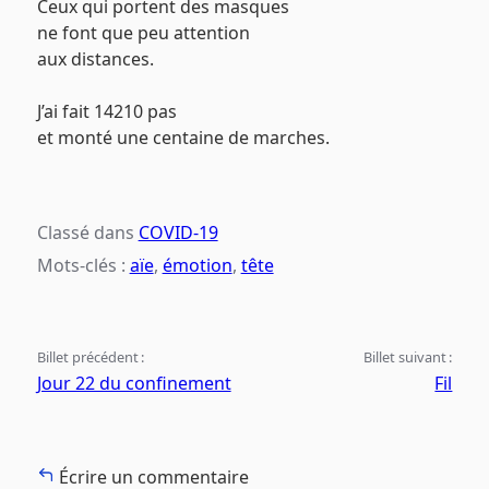
Ceux qui portent des masques
ne font que peu attention
aux distances.
J’ai fait 14210 pas
et monté une centaine de marches.
Classé dans
COVID-19
Mots-clés :
aïe
,
émotion
,
tête
Billet précédent :
Billet suivant :
Jour 22 du confinement
Fil
Écrire un commentaire