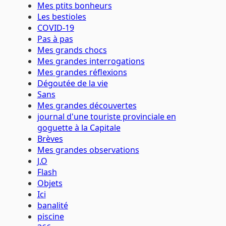
Mes ptits bonheurs
Les bestioles
COVID-19
Pas à pas
Mes grands chocs
Mes grandes interrogations
Mes grandes réflexions
Dégoutée de la vie
Sans
Mes grandes découvertes
journal d'une touriste provinciale en
goguette à la Capitale
Brèves
Mes grandes observations
J.O
Flash
Objets
Ici
banalité
piscine