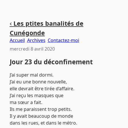
Aller
Aller
Aller
‹
Les ptites banalités de
au
au
au
Cunégonde
contenu
menu
pied
principal
principal
de
Accueil
Archives
Contactez-moi
page
mercredi 8 avril 2020
Jour 23 du déconfinement
J’ai super mal dormi.
J’ai eu une bonne nouvelle,
elle devrait être tirée d’affaire.
J’ai reçu les masques que
ma sœur a fait.
Ils me paraissent trop petits.
Il y avait beaucoup de monde
dans les rues, et dans le métro.