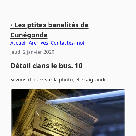
Aller
Aller
Aller
‹
Les ptites banalités de
au
au
au
Cunégonde
contenu
menu
pied
principal
principal
de
Accueil
Archives
Contactez-moi
page
jeudi 2 janvier 2020
Détail dans le bus. 10
Si vous cliquez sur la photo, elle s’agrandit.