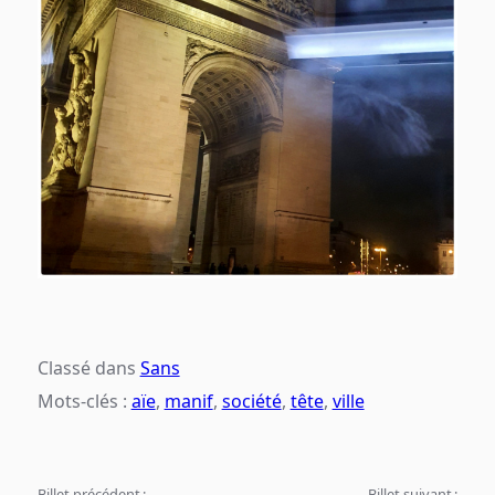
Classé dans
Sans
Mots-clés :
aïe
,
manif
,
société
,
tête
,
ville
Billet précédent :
Billet suivant :