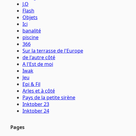
J.O
Flash
Objets
Ici
banalité
piscine
366
Sur la terrasse de l'Europe
de l'autre côté
A l'Est de moi
Iwak
Jeu
Epi & Fil
Arles et à côté
Pays de la petite sirène
Inktober 23
Inktober 24
Pages