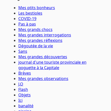
Mes ptits bonheurs
Les bestioles
COVID-19
Pas à pas
Mes grands chocs
Mes grandes interrogations
Mes grandes réflexions
Dégoutée de la vie
Sans
Mes grandes découvertes
journal d'une touriste provinciale en
goguette à la Capitale
Brèves
Mes grandes observations
J.O
Flash
Objets
Ici
banalité