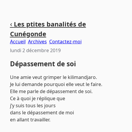
Aller
Aller
Aller
‹
Les ptites banalités de
au
au
au
Cunégonde
contenu
menu
pied
principal
principal
de
Accueil
Archives
Contactez-moi
page
lundi 2 décembre 2019
Dépassement de soi
Une amie veut grimper le kilimandjaro.
Je lui demande pourquoi elle veut le faire.
Elle me parle de dépassement de soi.
Ce à quoi je réplique que
j’y suis tous les jours
dans le dépassement de moi
en allant travailler.