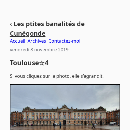
Aller
Aller
Aller
‹
Les ptites banalités de
au
au
au
Cunégonde
contenu
menu
pied
principal
principal
de
Accueil
Archives
Contactez-moi
page
vendredi 8 novembre 2019
Toulouse☆4
Si vous cliquez sur la photo, elle s’agrandit.