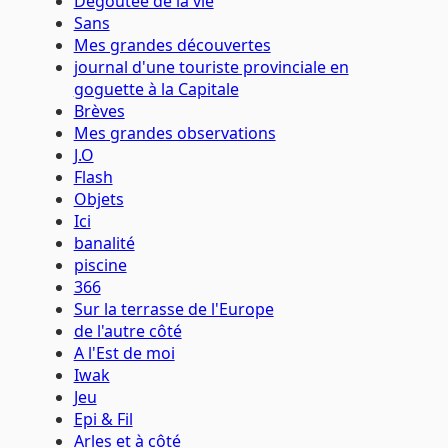
Dégoutée de la vie
Sans
Mes grandes découvertes
journal d'une touriste provinciale en
goguette à la Capitale
Brèves
Mes grandes observations
J.O
Flash
Objets
Ici
banalité
piscine
366
Sur la terrasse de l'Europe
de l'autre côté
A l'Est de moi
Iwak
Jeu
Epi & Fil
Arles et à côté