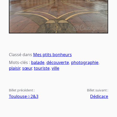
Classé dans
Mes ptits bonheurs
Mots-clés :
balade
,
découverte
,
photographie
,
plaisir
,
sœur
,
touriste
,
ville
Billet précédent :
Billet suivant :
Toulouse☆2&3
Dédicace