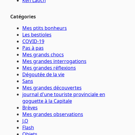
Ken Laoch
Catégories
Mes ptits bonheurs
Les bestioles
COVID-19
Pas à pas
Mes grands chocs
Mes grandes interrogations
Mes grandes réflexions
Dégoutée de la vie
Sans
Mes grandes découvertes
journal d'une touriste provinciale en
goguette à la Capitale
Brèves
Mes grandes observations
J.O
Flash
Objets