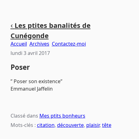
Aller
Aller
Aller
‹
Les ptites banalités de
au
au
au
Cunégonde
contenu
menu
pied
principal
principal
de
Accueil
Archives
Contactez-moi
page
lundi 3 avril 2017
Poser
” Poser son existence”
Emmanuel Jaffelin
Classé dans
Mes ptits bonheurs
Mots-clés :
citation
,
découverte
,
plaisir
,
tête