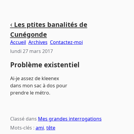
Aller
Aller
Aller
‹
Les ptites banalités de
au
au
au
Cunégonde
contenu
menu
pied
principal
principal
de
Accueil
Archives
Contactez-moi
page
lundi 27 mars 2017
Problème existentiel
Ai-je assez de kleenex
dans mon sac à dos pour
prendre le métro.
Classé dans
Mes grandes interrogations
Mots-clés :
ami
,
tête