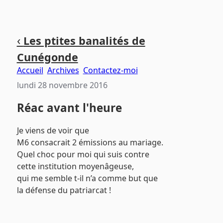
Aller
Aller
Aller
‹
Les ptites banalités de
au
au
au
Cunégonde
contenu
menu
pied
principal
principal
de
Accueil
Archives
Contactez-moi
page
lundi 28 novembre 2016
Réac avant l'heure
Je viens de voir que
M6 consacrait 2 émissions au mariage.
Quel choc pour moi qui suis contre
cette institution moyenâgeuse,
qui me semble t-il n’a comme but que
la défense du patriarcat !