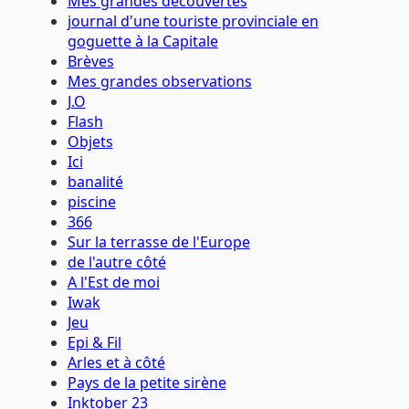
Mes grandes découvertes
journal d'une touriste provinciale en
goguette à la Capitale
Brèves
Mes grandes observations
J.O
Flash
Objets
Ici
banalité
piscine
366
Sur la terrasse de l'Europe
de l'autre côté
A l'Est de moi
Iwak
Jeu
Epi & Fil
Arles et à côté
Pays de la petite sirène
Inktober 23