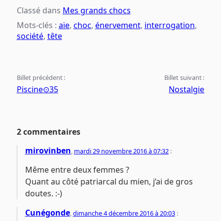
Classé dans
Mes grands chocs
Mots-clés :
aïe
,
choc
,
énervement
,
interrogation
,
société
,
tête
Billet précédent :
Billet suivant :
Piscine⊙35
Nostalgie
2 commentaires
mirovinben
,
mardi 29 novembre 2016 à 07:32
:
Même entre deux femmes ?
Quant au côté patriarcal du mien, j’ai de gros
doutes. :-)
Cunégonde
,
dimanche 4 décembre 2016 à 20:03
: