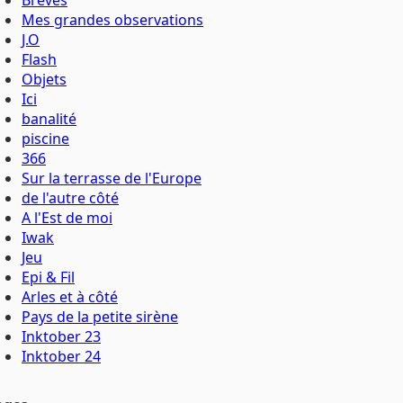
Brèves
Mes grandes observations
J.O
Flash
Objets
Ici
banalité
piscine
366
Sur la terrasse de l'Europe
de l'autre côté
A l'Est de moi
Iwak
Jeu
Epi & Fil
Arles et à côté
Pays de la petite sirène
Inktober 23
Inktober 24