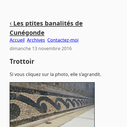
Aller
Aller
Aller
‹
Les ptites banalités de
au
au
au
Cunégonde
contenu
menu
pied
principal
principal
de
Accueil
Archives
Contactez-moi
page
dimanche 13 novembre 2016
Trottoir
Si vous cliquez sur la photo, elle s’agrandit.