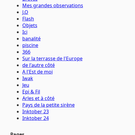
Mes grandes observations
J.O
Flash
Objets
Ici
banalité
piscine
366
Sur la terrasse de l'Europe
de l'autre côté
A l'Est de moi
Iwak
Jeu
Epi & Fil
Arles et à côté
Pays de la petite sirène
Inktober 23
Inktober 24
Pages