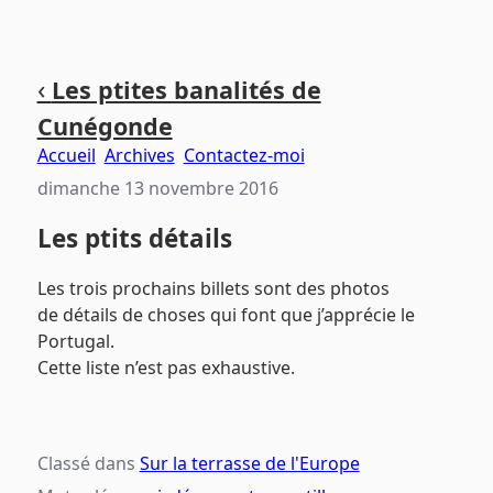
Aller
Aller
Aller
‹
Les ptites banalités de
au
au
au
Cunégonde
contenu
menu
pied
principal
principal
de
Accueil
Archives
Contactez-moi
page
dimanche 13 novembre 2016
Les ptits détails
Les trois prochains billets sont des photos
de détails de choses qui font que j’apprécie le
Portugal.
Cette liste n’est pas exhaustive.
Classé dans
Sur la terrasse de l'Europe