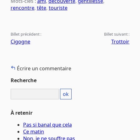
Mots-clés :
ami
,
découverte
,
gentillesse
,
rencontre
,
tête
,
touriste
Billet précédent :
Billet suivant :
Cigogne
Trottoir
Écrire un commentaire
Recherche
À retenir
Pas si banal que cela
Ce matin
Non, je ne souffre pas