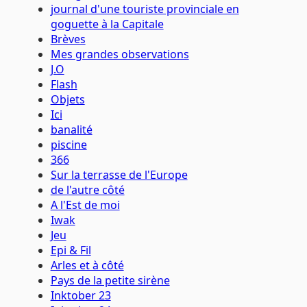
journal d'une touriste provinciale en
goguette à la Capitale
Brèves
Mes grandes observations
J.O
Flash
Objets
Ici
banalité
piscine
366
Sur la terrasse de l'Europe
de l'autre côté
A l'Est de moi
Iwak
Jeu
Epi & Fil
Arles et à côté
Pays de la petite sirène
Inktober 23