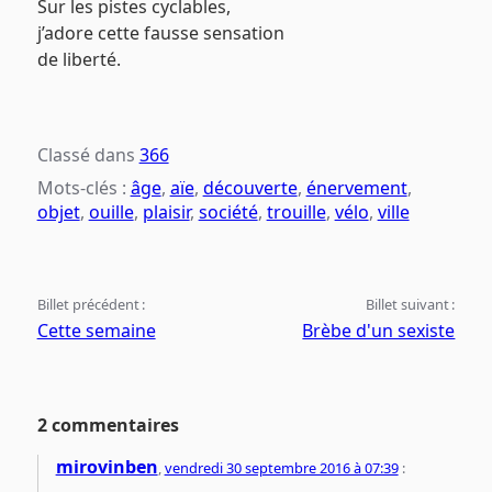
Sur les pistes cyclables,
j’adore cette fausse sensation
de liberté.
Classé dans
366
Mots-clés :
âge
,
aïe
,
découverte
,
énervement
,
objet
,
ouille
,
plaisir
,
société
,
trouille
,
vélo
,
ville
Billet précédent :
Billet suivant :
Cette semaine
Brèbe d'un sexiste
2 commentaires
mirovinben
,
vendredi 30 septembre 2016 à 07:39
: