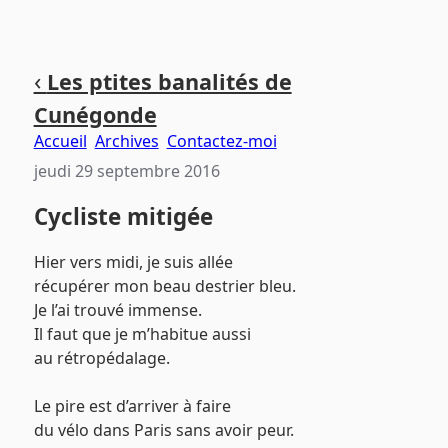
Aller
Aller
Aller
‹
Les ptites banalités de
au
au
au
Cunégonde
contenu
menu
pied
principal
principal
de
Accueil
Archives
Contactez-moi
page
jeudi 29 septembre 2016
Cycliste mitigée
Hier vers midi, je suis allée
récupérer mon beau destrier bleu.
Je l’ai trouvé immense.
Il faut que je m’habitue aussi
au rétropédalage.
Le pire est d’arriver à faire
du vélo dans Paris sans avoir peur.