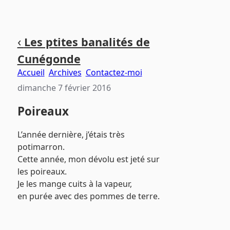
Aller
Aller
Aller
‹
Les ptites banalités de
au
au
au
Cunégonde
contenu
menu
pied
principal
principal
de
Accueil
Archives
Contactez-moi
page
dimanche 7 février 2016
Poireaux
L’année dernière, j’étais très
potimarron.
Cette année, mon dévolu est jeté sur
les poireaux.
Je les mange cuits à la vapeur,
en purée avec des pommes de terre.