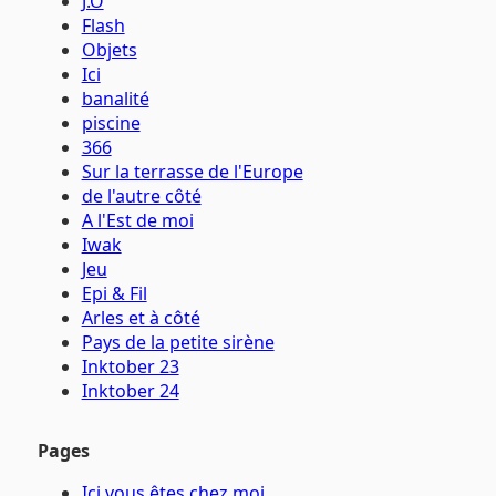
J.O
Flash
Objets
Ici
banalité
piscine
366
Sur la terrasse de l'Europe
de l'autre côté
A l'Est de moi
Iwak
Jeu
Epi & Fil
Arles et à côté
Pays de la petite sirène
Inktober 23
Inktober 24
Pages
Ici vous êtes chez moi