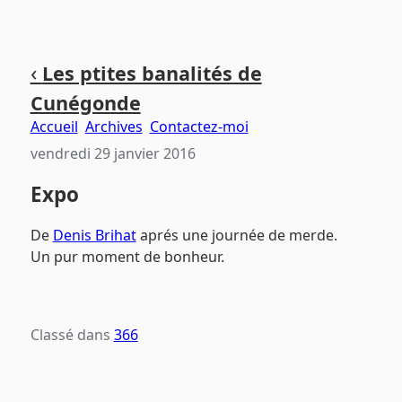
Aller
Aller
Aller
‹
Les ptites banalités de
au
au
au
Cunégonde
contenu
menu
pied
principal
principal
de
Accueil
Archives
Contactez-moi
page
vendredi 29 janvier 2016
Expo
De
Denis Brihat
aprés une journée de merde.
Un pur moment de bonheur.
Classé dans
366